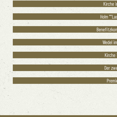
Kirche i
Holm ""Lad
Benefitzkonz
Wedel im
Kirche 
Der zwe
Premie