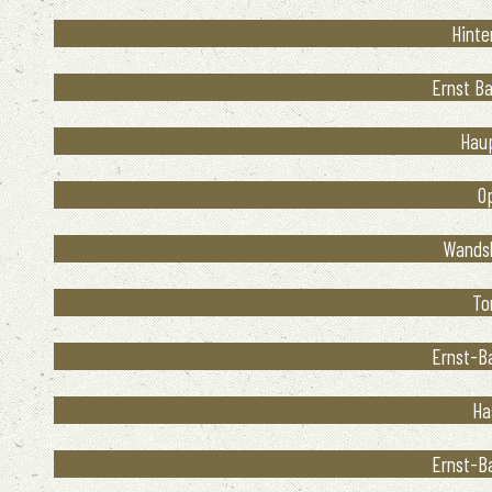
Hinte
Ernst Ba
Haup
Op
Wandsb
To
Ernst-Ba
Ha
Ernst-Ba