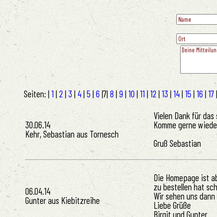
Seiten: |
1
|
2
|
3
|
4
|
5
|
6
|
7
|
8
|
9
|
10
|
11
|
12
|
13
|
14
|
15
|
16
|
17
Vielen Dank für das
30.06.14
Komme gerne wieder,
Kehr, Sebastian aus Tornesch
Gruß Sebastian
Die Homepage ist abe
zu bestellen hat sc
06.04.14
Wir sehen uns dann 
Gunter aus Kiebitzreihe
Liebe Grüße
Birgit und Gunter